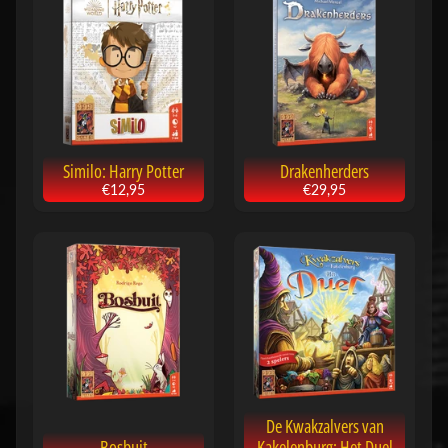
n
T
C
Expand child menu
G
(
B
Similo: Harry Potter
Drakenherders
o
€12,95
€29,95
r
d
)
s
Expand child menu
p
e
l
l
e
De Kwakzalvers van
n
Bosbuit
Kakelenburg: Het Duel