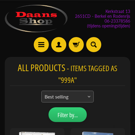
Kerkstraat 13
2651CD - Berkel en Rodenrijs
06-23378586
(tijdens openingstijden)
E
ALL PRODUCTS
- ITEMS TAGGED AS
v
e
"999A"
n
e
m
Expand child menu
e
n
Filter by...
t
e