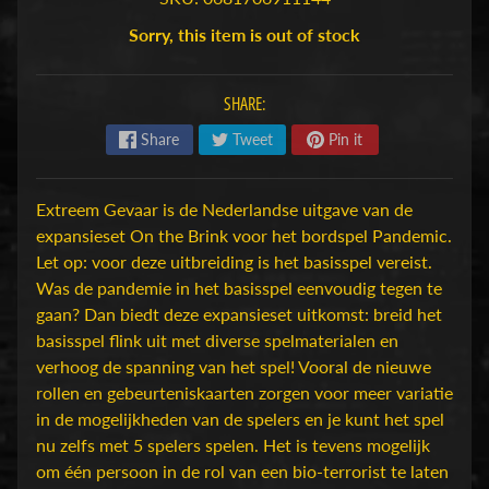
H
Sorry, this item is out of stock
o
b
b
SHARE:
y
Share
Tweet
Pin it
-
e
n
Extreem Gevaar is de Nederlandse uitgave van de
M
expansieset On the Brink voor het bordspel Pandemic.
Expand child menu
o
Let op: voor deze uitbreiding is het basisspel vereist.
d
Was de pandemie in het basisspel eenvoudig tegen te
e
gaan? Dan biedt deze expansieset uitkomst: breid het
l
basisspel flink uit met diverse spelmaterialen en
b
verhoog de spanning van het spel! Vooral de nieuwe
o
rollen en gebeurteniskaarten zorgen voor meer variatie
u
in de mogelijkheden van de spelers en je kunt het spel
w
nu zelfs met 5 spelers spelen. Het is tevens mogelijk
om één persoon in de rol van een bio-terrorist te laten