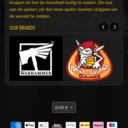
D
kruipen en het de mensheid lastig te maken. De rest
u
van de spelers zal dan deze speler moeten stoppen om
n
de wereld te redden.
g
OUR BRANDS
e
o
n
s
Expand child menu
&
D
r
a
g
o
n
s
TRANSLATION
EUR €
MISSING:
O
EN.GENERAL.CURRENCY.DRO
v