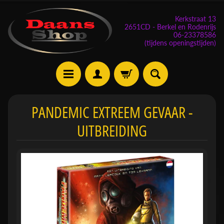
Kerkstraat 13
2651CD - Berkel en Rodenrijs
06-23378586
(tijdens openingstijden)
E
PANDEMIC EXTREEM GEVAAR -
v
UITBREIDING
e
n
e
m
Expand child menu
e
n
t
e