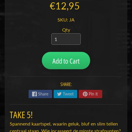
€12,95
H
o
SKU: JA
b
b
Qty
y
-
e
n
Add to Cart
M
Expand child menu
o
d
e
SHARE:
l
Share
Tweet
Pin it
b
o
TAKE 5!
u
w
Spannend kaartspel, waarin geluk, bluf en slim tellen
centraal staan. Wie incasseert de minste strafpunten?