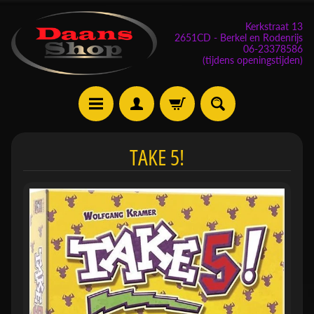
Kerkstraat 13
2651CD - Berkel en Rodenrijs
06-23378586
(tijdens openingstijden)
E
TAKE 5!
v
e
n
e
m
Expand child menu
e
n
t
e