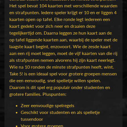
D
Het spel bevat 104 kaarten met verschillende waarden
u
en strafpunten. Iedere speler krijgt er 10 en er liggen 4
n
kaarten open op tafel. Elke ronde legt iedereen een
g
kaart gedekt voor zich neer en draaien deze
e
tegelijkertijd om. Daarna leggen ze hun kaart aan de
o
op tafel liggende kaarten aan, waarbij de speler met de
n
laagste kaart begint, enzovoort. Wie de zesde kaart
s
Expand child menu
aan een rij moet leggen, moet de vijf kaarten van die rij
&
als strafpunten nemen alvorens hij zijn kaart neerlegt.
D
Wie na 10 ronden de minste strafpunten heeft, wint.
r
Take 5! is een ideaal spel voor grotere groepen mensen
a
die een eenvoudig, snel spelletje willen spelen.
g
Daarom is dit spel erg populair onder studenten en
o
grotere families. Pluspunten:
n
s
Zeer eenvoudige spelregels
Geschikt voor studenten en als spelletje
O
tussendoor
v
Voor grotere groepen