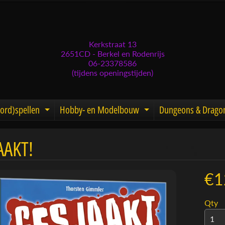
Kerkstraat 13
2651CD - Berkel en Rodenrijs
06-23378586
(tijdens openingstijden)
ord)spellen
Hobby- en Modelbouw
Dungeons & Drago
d menu
nd child menu
Expand child menu
Expand child men
AAKT!
menu
menu
€1
menu
Qty
menu