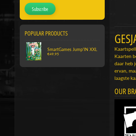
Subscribe
POPULAR PRODUCTS
GESJ
Kaartspell
SmartGames Jump'IN XXL
€49,95
Kaarten be
daar heb j
ervan, maa
laagste ka
OUR BR