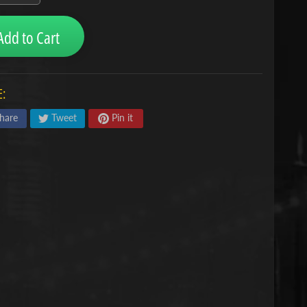
Add to Cart
:
hare
Tweet
Pin it