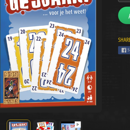
menu
menu
SHARE
menu
S