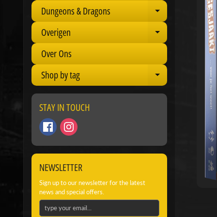
Dungeons & Dragons
Expand child 
Overigen
Expand child 
Over Ons
Shop by tag
Expand child 
STAY IN TOUCH
NEWSLETTER
Sign up to our newsletter for the latest
news and special offers.