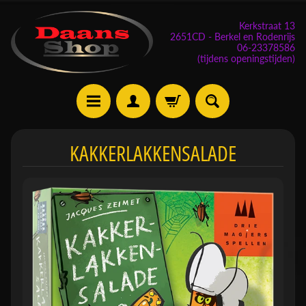
Kerkstraat 13
2651CD - Berkel en Rodenrijs
06-23378586
(tijdens openingstijden)
E
KAKKERLAKKENSALADE
v
e
n
e
m
Expand child menu
e
n
t
e