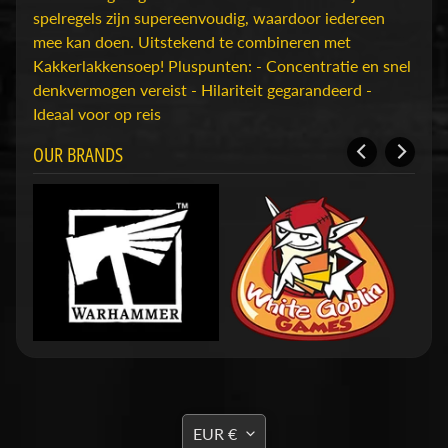
D
spelregels zijn supereenvoudig, waardoor iedereen
u
mee kan doen. Uitstekend te combineren met
n
Kakkerlakkensoep! Pluspunten: - Concentratie en snel
g
denkvermogen vereist - Hilariteit gegarandeerd -
e
Ideaal voor op reis
o
n
OUR BRANDS
s
Expand child menu
&
D
r
a
g
o
n
s
O
TRANSLATION
v
EUR €