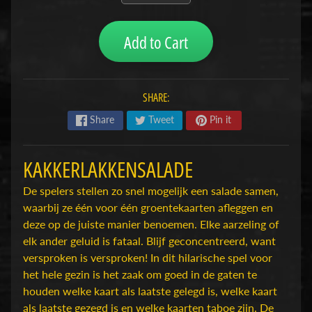
H
o
Add to Cart
b
b
y
SHARE:
-
e
Share
Tweet
Pin it
n
M
Expand child menu
KAKKERLAKKENSALADE
o
d
De spelers stellen zo snel mogelijk een salade samen,
e
waarbij ze één voor één groentekaarten afleggen en
l
deze op de juiste manier benoemen. Elke aarzeling of
b
elk ander geluid is fataal. Blijf geconcentreerd, want
o
versproken is versproken! In dit hilarische spel voor
u
het hele gezin is het zaak om goed in de gaten te
w
houden welke kaart als laatste gelegd is, welke kaart
als laatste gezegd is en welke kaarten taboe zijn. De