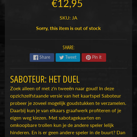
€12,95
H
o
SKU: JA
b
Sorry, this item is out of stock
b
y
-
SHARE:
e
n
Share
Tweet
Pin it
M
Expand child menu
o
SABOTEUR: HET DUEL
d
e
Zoek alleen of met z'n tweeën naar goud! In deze
l
opzichzelfstaande versie van het kaartspel Saboteur
b
probeer je zoveel mogelijk goudstukken te verzamelen.
o
Daarbij kun je van elkaars graafwerk profiteren of je
u
eigen weg kiezen. Met sabotagekaarten en
w
omkoopbare trollen kun je de andere speler lelijk
hinderen. En is er geen andere speler in de buurt? Dan