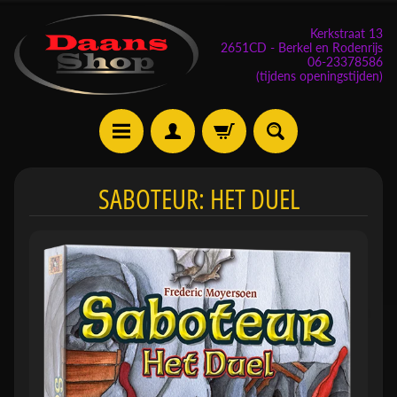
Kerkstraat 13
2651CD - Berkel en Rodenrijs
06-23378586
(tijdens openingstijden)
E
SABOTEUR: HET DUEL
v
e
n
e
m
Expand child menu
e
n
t
e