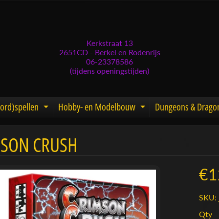
Kerkstraat 13
2651CD - Berkel en Rodenrijs
06-23378586
(tijdens openingstijden)
ord)spellen
Hobby- en Modelbouw
Dungeons & Drago
d menu
nd child menu
Expand child menu
Expand child men
SON CRUSH
menu
menu
€1
menu
SKU: 
menu
Qty