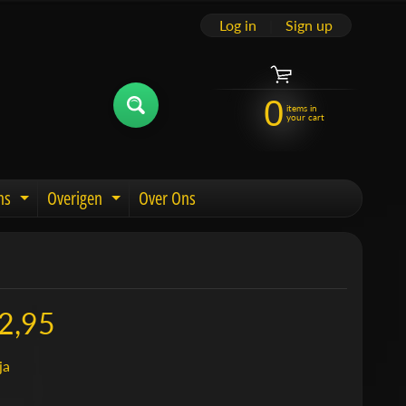
Log in
|
Sign up
0
items in
your cart
ns
Overigen
Over Ons
u
Expand child menu
Expand child menu
2,95
ja