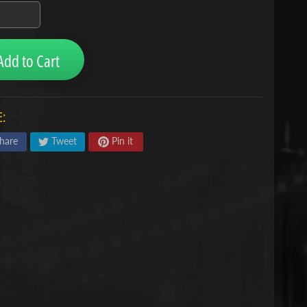
Add to Cart
:
hare
Tweet
Pin it