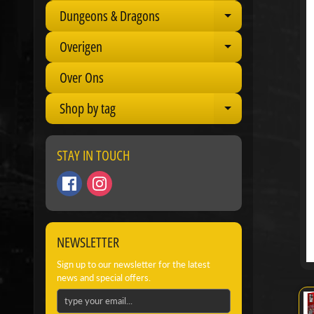
Dungeons & Dragons
Expand child 
Overigen
Expand child 
Over Ons
Shop by tag
Expand child 
STAY IN TOUCH
NEWSLETTER
Sign up to our newsletter for the latest
news and special offers.