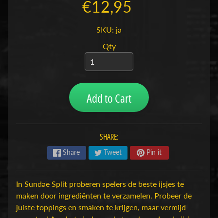
€12,95
H
o
SKU: ja
b
b
Qty
y
-
e
n
Add to Cart
M
Expand child menu
o
d
SHARE:
e
l
Share
Tweet
Pin it
b
o
In Sundae Split proberen spelers de beste ijsjes te
u
maken door ingrediënten te verzamelen. Probeer de
w
juiste toppings en smaken te krijgen, maar vermijd