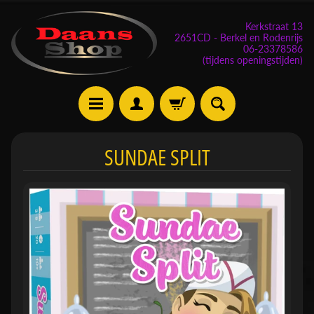
Kerkstraat 13
2651CD - Berkel en Rodenrijs
06-23378586
(tijdens openingstijden)
E
SUNDAE SPLIT
v
e
n
e
m
Expand child menu
e
n
t
e