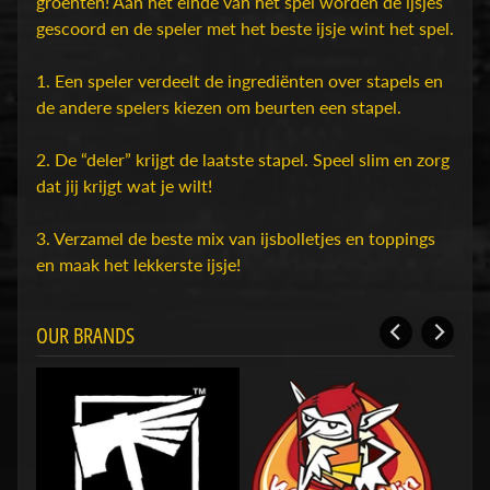
D
groenten! Aan het einde van het spel worden de ijsjes
u
gescoord en de speler met het beste ijsje wint het spel.
n
g
1. Een speler verdeelt de ingrediënten over stapels en
e
de andere spelers kiezen om beurten een stapel.
o
n
2. De “deler” krijgt de laatste stapel. Speel slim en zorg
s
dat jij krijgt wat je wilt!
Expand child menu
&
D
3. Verzamel de beste mix van ijsbolletjes en toppings
r
en maak het lekkerste ijsje!
a
g
OUR BRANDS
o
n
s
O
v