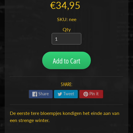
€34,95
H
o
SKU: nee
b
b
Qty
y
-
e
n
Add to Cart
M
Expand child menu
o
d
SHARE:
e
l
Share
Tweet
Pin it
b
o
u
De eerste tere bloempjes kondigen het einde aan van
w
een strenge winter.