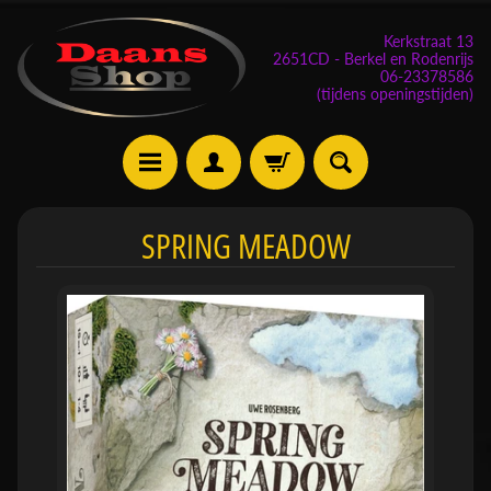
Kerkstraat 13
2651CD - Berkel en Rodenrijs
06-23378586
(tijdens openingstijden)
E
SPRING MEADOW
v
e
n
e
m
Expand child menu
e
n
t
e