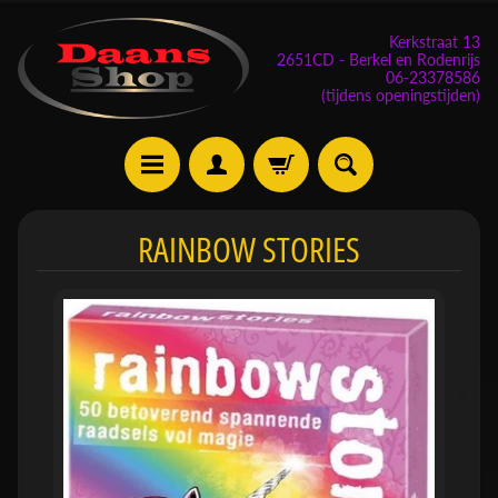
Kerkstraat 13
2651CD - Berkel en Rodenrijs
06-23378586
(tijdens openingstijden)
E
RAINBOW STORIES
v
e
n
e
m
Expand child menu
e
n
t
e