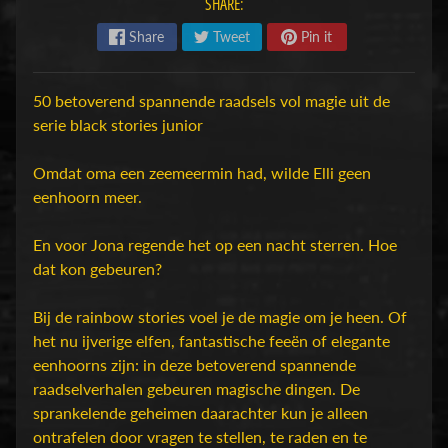
SHARE:
H
Share
Tweet
Pin it
o
b
b
50 betoverend spannende raadsels vol magie uit de
y
serie black stories junior
-
e
Omdat oma een zeemeermin had, wilde Elli geen
n
eenhoorn meer.
M
Expand child menu
o
En voor Jona regende het op een nacht sterren. Hoe
d
dat kon gebeuren?
e
l
Bij de rainbow stories voel je de magie om je heen. Of
b
het nu ijverige elfen, fantastische feeën of elegante
o
eenhoorns zijn: in deze betoverend spannende
u
raadselverhalen gebeuren magische dingen. De
w
sprankelende geheimen daarachter kun je alleen
ontrafelen door vragen te stellen, te raden en te