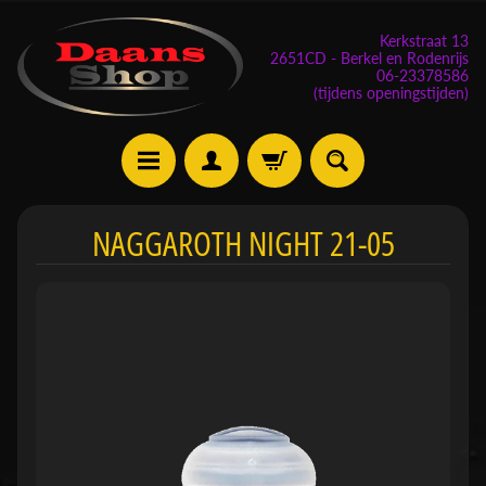
Kerkstraat 13
2651CD - Berkel en Rodenrijs
06-23378586
(tijdens openingstijden)
E
NAGGAROTH NIGHT 21-05
v
e
n
e
m
Expand child menu
e
n
t
e