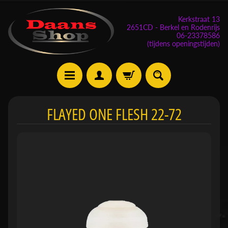
Kerkstraat 13
2651CD - Berkel en Rodenrijs
06-23378586
(tijdens openingstijden)
E
FLAYED ONE FLESH 22-72
v
e
n
e
m
Expand child menu
e
n
t
e