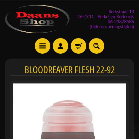
Kerkstraat 13
2651CD - Berkel en Rodenrijs
06-23378586
(tijdens openingstijden)
E
BLOODREAVER FLESH 22-92
v
e
n
e
m
Expand child menu
e
n
t
e