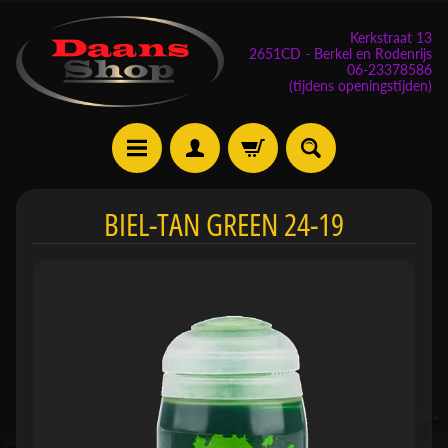
Kerkstraat 13
2651CD - Berkel en Rodenrijs
06-23378586
(tijdens openingstijden)
E
BIEL-TAN GREEN 24-19
v
e
n
e
m
Expand child menu
e
n
t
e