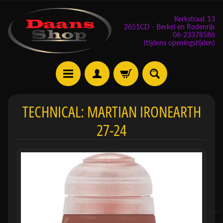
Kerkstraat 13
2651CD - Berkel en Rodenrijs
06-23378586
(tijdens openingstijden)
E
TECHNICAL: MARTIAN IRONEARTH
v
27-24
e
n
e
m
Expand child menu
e
n
t
e