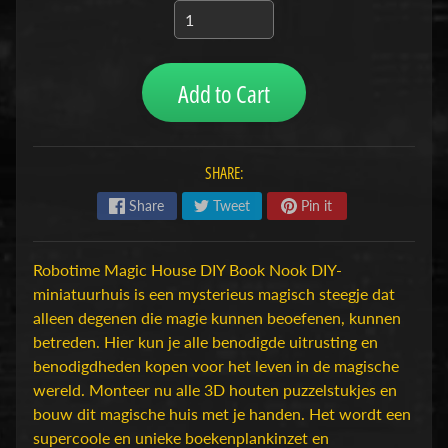
H
o
b
Add to Cart
b
y
-
e
SHARE:
n
Share
Tweet
Pin it
M
Expand child menu
o
d
Robotime Magic House DIY Book Nook DIY-
e
miniatuurhuis is een mysterieus magisch steegje dat
l
alleen degenen die magie kunnen beoefenen, kunnen
b
betreden. Hier kun je alle benodigde uitrusting en
o
benodigdheden kopen voor het leven in de magische
u
wereld. Monteer nu alle 3D houten puzzelstukjes en
w
bouw dit magische huis met je handen. Het wordt een
supercoole en unieke boekenplankinzet en