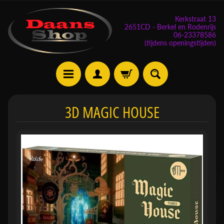
Kerkstraat 13
2651CD - Berkel en Rodenrijs
06-23378586
(tijdens openingstijden)
E
3D MAGIC HOUSE
v
e
n
e
m
Expand child menu
e
n
t
e