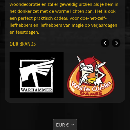
D
woondecoratie en zal er geweldig uitzien als je hem in
u
het donker zet met de warme lichten aan. Het is ook
n
een perfect praktisch cadeau voor doe-het-zelf-
g
liefhebbers en liefhebbers van magie op verjaardagen
e
en feestdagen.
o
n
OUR BRANDS
s
Expand child menu
&
D
r
a
g
o
n
s
O
TRANSLATION
v
EUR €