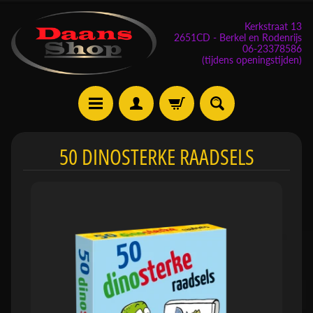
Kerkstraat 13
2651CD - Berkel en Rodenrijs
06-23378586
(tijdens openingstijden)
E
50 DINOSTERKE RAADSELS
v
e
n
e
m
Expand child menu
e
n
t
e