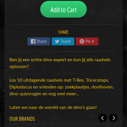
H
Add to Cart
o
b
b
SHARE:
y
-
Share
Tweet
Pin it
e
n
Ben jij een echte dino-expert en kun jij alle raadsels
M
Expand child menu
oplossen?
o
d
Los 50 uitdagende raadsels met T-Rex, Triceratops,
e
Diplodocus en vrienden op: zoekplaatjes, doolhoven,
l
dino-quizvragen en nog veel meer...
b
o
Laten we naar de wereld van de dino’s gaan!
u
w
OUR BRANDS