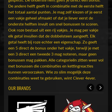
e
De andere helft geeft in combinatie met de eerste helft
r
Expand child menu
het totaal aantal punten. Je mag zelf kiezen of je eerst
i
een vakje geheel afmaakt of dat je liever eerst de
g
onderste helften invult om snel bonussen te scoren.
e
Ook roze bestaat uit een rij vakjes. Je mag per vakje
n
elk getal invullen dat de dobbelsteen aangeeft. Elk
O
getal heeft bij roze echter een eigenschap. Zo geeft
v
een 5 direct de bonus onder het vakje, terwijl je met
e
een 3 direct een tweede 3 mag noteren, maar geen
r
bonussen mag pakken. Alle categorieën zitten weer vol
O
met bonussen die combinaties en kettingreacties
n
kunnen veroorzaken. Wie zo slim mogelijk deze
s
combinaties weet te gebruiken, wint Clever 4ever.
OUR BRANDS
S
h
o
p