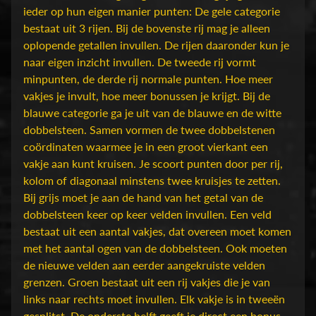
D
ieder op hun eigen manier punten: De gele categorie
u
bestaat uit 3 rijen. Bij de bovenste rij mag je alleen
n
oplopende getallen invullen. De rijen daaronder kun je
g
naar eigen inzicht invullen. De tweede rij vormt
e
minpunten, de derde rij normale punten. Hoe meer
o
vakjes je invult, hoe meer bonussen je krijgt. Bij de
n
blauwe categorie ga je uit van de blauwe en de witte
s
dobbelsteen. Samen vormen de twee dobbelstenen
Expand child menu
&
coördinaten waarmee je in een groot vierkant een
D
vakje aan kunt kruisen. Je scoort punten door per rij,
r
kolom of diagonaal minstens twee kruisjes te zetten.
a
Bij grijs moet je aan de hand van het getal van de
g
dobbelsteen keer op keer velden invullen. Een veld
o
bestaat uit een aantal vakjes, dat overeen moet komen
n
met het aantal ogen van de dobbelsteen. Ook moeten
s
de nieuwe velden aan eerder aangekruiste velden
grenzen. Groen bestaat uit een rij vakjes die je van
O
links naar rechts moet invullen. Elk vakje is in tweeën
v
gesplitst. De onderste helft geeft je direct een bonus.