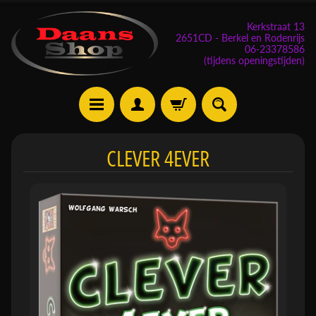
Kerkstraat 13
2651CD - Berkel en Rodenrijs
06-23378586
(tijdens openingstijden)
E
CLEVER 4EVER
v
e
n
e
m
Expand child menu
e
n
t
e