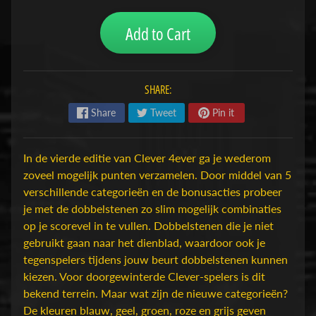
H
Add to Cart
o
b
b
y
SHARE:
-
Share
Tweet
Pin it
e
n
M
Expand child menu
In de vierde editie van Clever 4ever ga je wederom
o
zoveel mogelijk punten verzamelen. Door middel van 5
d
verschillende categorieën en de bonusacties probeer
e
je met de dobbelstenen zo slim mogelijk combinaties
l
op je scorevel in te vullen. Dobbelstenen die je niet
b
gebruikt gaan naar het dienblad, waardoor ook je
o
tegenspelers tijdens jouw beurt dobbelstenen kunnen
u
kiezen. Voor doorgewinterde Clever-spelers is dit
w
bekend terrein. Maar wat zijn de nieuwe categorieën?
De kleuren blauw, geel, groen, roze en grijs geven