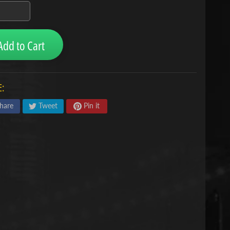
Add to Cart
:
hare
Tweet
Pin it