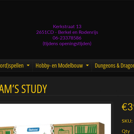
Kerkstraat 13
2651CD - Berkel en Rodenrijs
06-23378586
(tijdens openingstijden)
ord)spellen
Hobby- en Modelbouw
Dungeons & Drago
d menu
nd child menu
Expand child menu
Expand child men
SAM’S STUDY
menu
menu
€3
menu
SKU:
menu
Qty