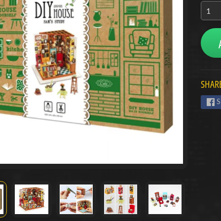
menu
menu
menu
SHARE
S