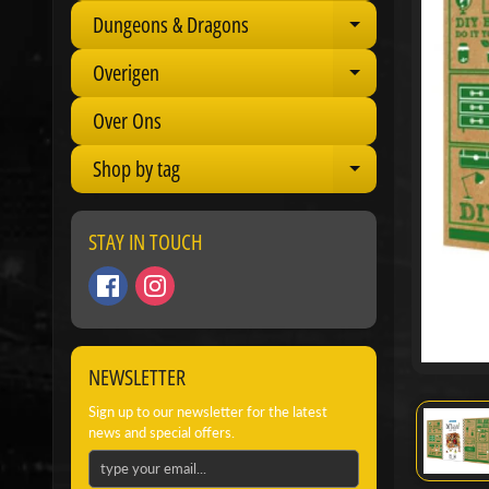
Dungeons & Dragons
Expand child 
Overigen
Expand child 
Over Ons
Shop by tag
Expand child 
STAY IN TOUCH
NEWSLETTER
Sign up to our newsletter for the latest
news and special offers.