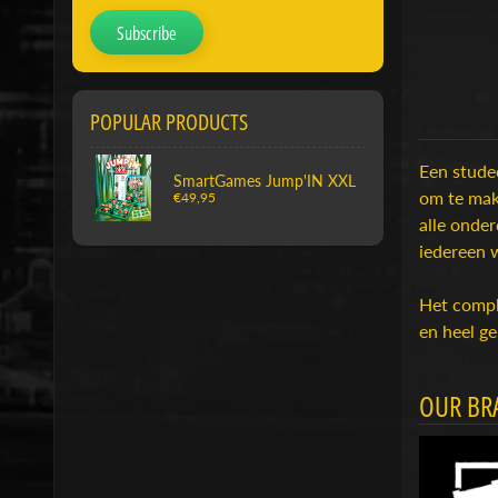
Subscribe
POPULAR PRODUCTS
Een studee
SmartGames Jump'IN XXL
om te make
€49,95
alle onder
iedereen w
Het comple
en heel ge
OUR BR