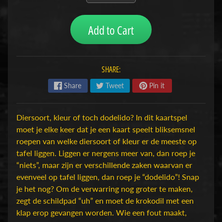
H
o
Add to Cart
b
b
y
SHARE:
-
e
Share
Tweet
Pin it
n
M
Expand child menu
o
Diersoort, kleur of toch dodelido? In dit kaartspel
d
moet je elke keer dat je een kaart speelt bliksemsnel
e
roepen van welke diersoort of kleur er de meeste op
l
tafel liggen. Liggen er nergens meer van, dan roep je
b
“niets”, maar zijn er verschillende zaken waarvan er
o
evenveel op tafel liggen, dan roep je “dodelido”! Snap
u
je het nog? Om de verwarring nog groter te maken,
w
zegt de schildpad “uh” en moet de krokodil met een
klap erop gevangen worden. Wie een fout maakt,