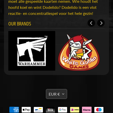
D
moet alle gespeelde kaarten nemen. Wie houdt het
u
hoofd koel en wint Dodelido? Dodelido is een vlot
n
reactie- en concentratiespel voor het hele gezin!
g
OUR BRANDS
e
o
n
s
Expand child menu
&
D
r
a
g
o
n
s
TRANSLATION
EUR €
MISSING:
O
EN.GENERAL.CURRENCY.DRO
v