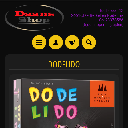
Kerkstraat 13
2651CD - Berkel en Rodenrijs
06-23378586
(tijdens openingstijden)
E
DODELIDO
v
e
n
e
m
Expand child menu
e
n
t
e