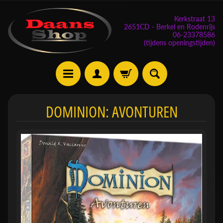
Kerkstraat 13
2651CD - Berkel en Rodenrijs
06-23378586
(tijdens openingstijden)
E
DOMINION: AVONTUREN
v
e
n
e
m
Expand child menu
e
n
t
e