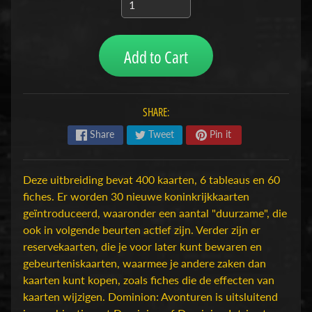
H
o
b
Add to Cart
b
y
-
SHARE:
e
n
Share
Tweet
Pin it
M
Expand child menu
o
Deze uitbreiding bevat 400 kaarten, 6 tableaus en 60
d
fiches. Er worden 30 nieuwe koninkrijkkaarten
e
geïntroduceerd, waaronder een aantal "duurzame", die
l
ook in volgende beurten actief zijn. Verder zijn er
b
reservekaarten, die je voor later kunt bewaren en
o
gebeurteniskaarten, waarmee je andere zaken dan
u
kaarten kunt kopen, zoals fiches die de effecten van
w
kaarten wijzigen. Dominion: Avonturen is uitsluitend