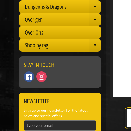
Dungeons & Dragons
Expand child 
Overigen
Expand child 
Over Ons
Shop by tag
Expand child 
STAY IN TOUCH
NEWSLETTER
Sign up to our newsletter for the latest
news and special offers.