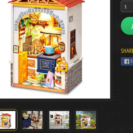
menu
menu
menu
SHARE
S