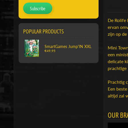
Subscribe
De Rolife 
ervan omva
POPULAR PRODUCTS
zijn op de
SmartGames Jump'IN XXL
Mini Town
€49,95
een minis
delicate k
prachtige 
Prachtig 
Een beste
altijd zal
OUR BR