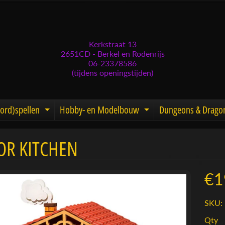
Kerkstraat 13
2651CD - Berkel en Rodenrijs
06-23378586
(tijdens openingstijden)
ord)spellen
Hobby- en Modelbouw
Dungeons & Drago
d menu
nd child menu
Expand child menu
Expand child men
OR KITCHEN
menu
menu
€1
menu
SKU:
menu
Qty