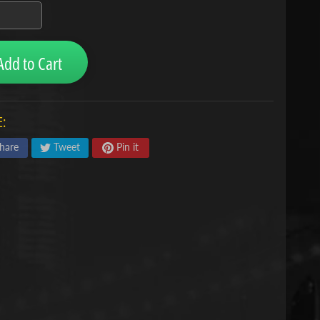
Add to Cart
:
hare
Tweet
Pin it