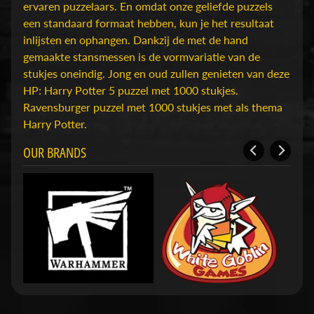
D
ervaren puzzelaars. En omdat onze geliefde puzzels
u
een standaard formaat hebben, kun je het resultaat
n
inlijsten en ophangen. Dankzij de met de hand
g
gemaakte stansmessen is de vormvariatie van de
e
stukjes oneindig. Jong en oud zullen genieten van deze
o
HP: Harry Potter 5 puzzel met 1000 stukjes.
n
Ravensburger puzzel met 1000 stukjes met als thema
s
Harry Potter.
Expand child menu
&
OUR BRANDS
D
r
a
g
o
n
s
O
v