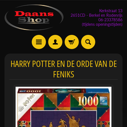
Kerkstraat 13
2651CD - Berkel en Rodenrijs
06-23378586
(tijdens openingstijden)
E
HARRY POTTER EN DE ORDE VAN DE
v
FENIKS
e
n
e
m
Expand child menu
e
n
t
e