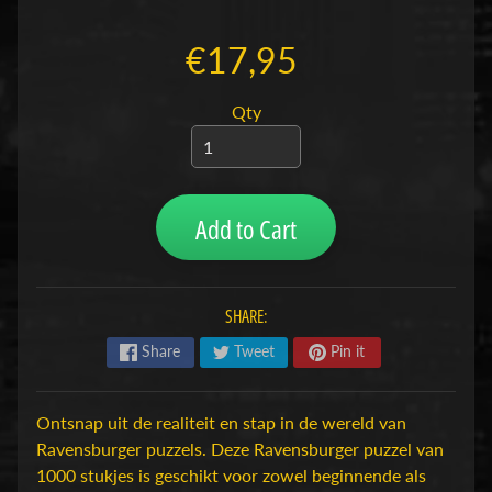
H
o
€17,95
b
b
Qty
y
-
e
n
Add to Cart
M
Expand child menu
o
d
e
SHARE:
l
Share
Tweet
Pin it
b
o
u
Ontsnap uit de realiteit en stap in de wereld van
w
Ravensburger puzzels. Deze Ravensburger puzzel van
1000 stukjes is geschikt voor zowel beginnende als