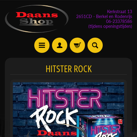
Kerkstraat 13
2651CD - Berkel en Rodenrijs
06-23378586
(tijdens openingstijden)
E
HITSTER ROCK
v
e
n
e
m
Expand child menu
e
n
t
e