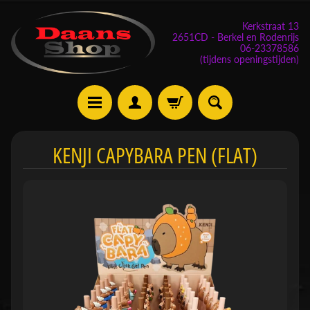
Kerkstraat 13
2651CD - Berkel en Rodenrijs
06-23378586
(tijdens openingstijden)
E
KENJI CAPYBARA PEN (FLAT)
v
e
n
e
m
Expand child menu
e
n
t
e