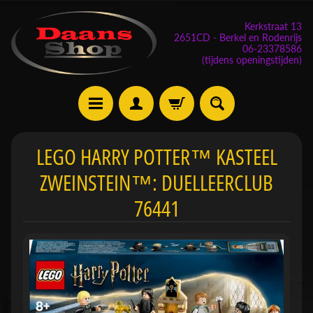
Kerkstraat 13
2651CD - Berkel en Rodenrijs
06-23378586
(tijdens openingstijden)
E
LEGO HARRY POTTER™ KASTEEL
v
ZWEINSTEIN™: DUELLEERCLUB
e
n
76441
e
m
Expand child menu
e
n
t
e