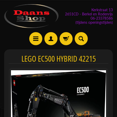
Kerkstraat 13
2651CD - Berkel en Rodenrijs
06-23378586
(tijdens openingstijden)
E
LEGO EC500 HYBRID 42215
v
e
n
e
m
Expand child menu
e
n
t
e