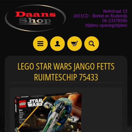
Kerkstraat 13
2651CD - Berkel en Rodenrijs
06-23378586
(tijdens openingstijden)
E
LEGO STAR WARS JANGO FETTS
v
RUIMTESCHIP 75433
e
n
e
m
Expand child menu
e
n
t
e