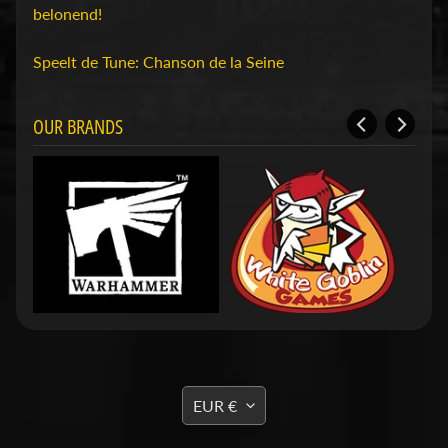
D
belonend!
u
n
Speelt de Tune: Chanson de la Seine
g
e
o
OUR BRANDS
n
s
Expand child menu
&
D
r
a
g
o
n
s
O
TRANSLATION
EUR €
v
MISSING: