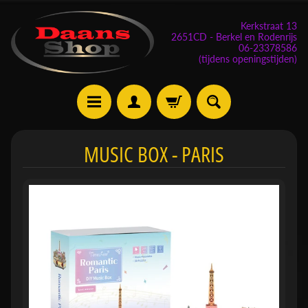
Kerkstraat 13
2651CD - Berkel en Rodenrijs
06-23378586
(tijdens openingstijden)
E
MUSIC BOX - PARIS
v
e
n
e
m
Expand child menu
e
n
t
e