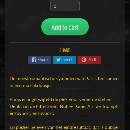
H
o
b
Add to Cart
b
y
-
e
SHARE:
n
Share
Tweet
Pin it
M
Expand child menu
o
d
De meest romantische symbolen van Parijs ten samen
e
in één muziekdoosje.
l
b
Parijs is ongetwijfeld de plek voor verliefde stellen!
o
Denk aan de Eiffeltoren, Notre-Dame, Arc de Triomph
u
enzovoort, enzovoort.
w
En plezier beleven van het eindresultaat, dat is dubbel