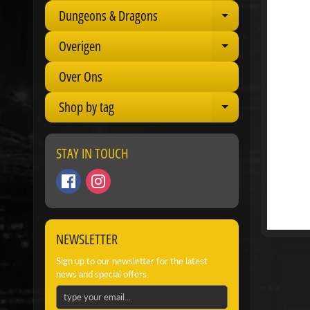
Dungeons & Dragons
Expand child 
Overigen
Expand child 
Over Ons
Shop by tag
Expand child 
STAY IN TOUCH
NEWSLETTER
Sign up to our newsletter for the latest
news and special offers.