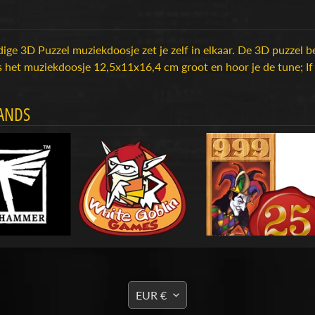
ige 3D Puzzel muziekdoosje zet je zelf in elkaar. De 3D puzzel be
is het muziekdoosje 12,5x11x16,4 cm groot en hoor je de tune; If 
ANDS
TRANSLATION
EUR €