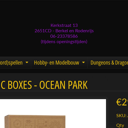
Kerkstraat 13
2651CD - Berkel en Rodenrijs
06-23378586
(tijdens openingstijden)
ord)spellen
Hobby- en Modelbouw
Dungeons & Drago
d menu
nd child menu
Expand child menu
Expand child men
C BOXES - OCEAN PARK
menu
menu
€2
menu
SKU:
menu
Qty