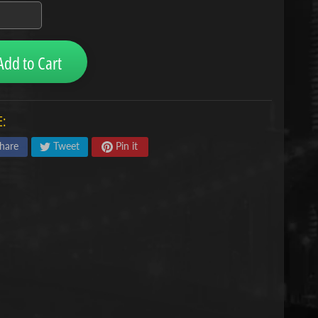
Add to Cart
:
hare
Tweet
Pin it