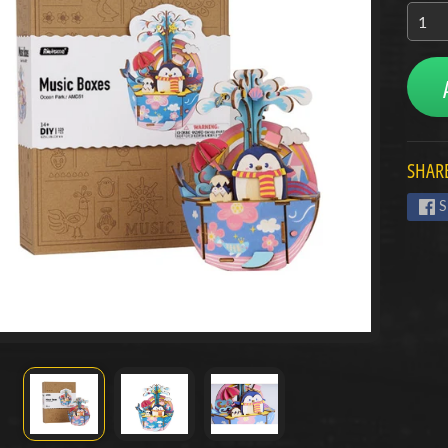
menu
menu
menu
SHARE
S