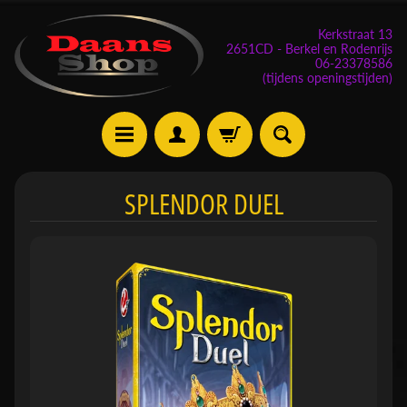
Kerkstraat 13
2651CD - Berkel en Rodenrijs
06-23378586
(tijdens openingstijden)
E
SPLENDOR DUEL
v
e
n
e
m
Expand child menu
e
n
t
e