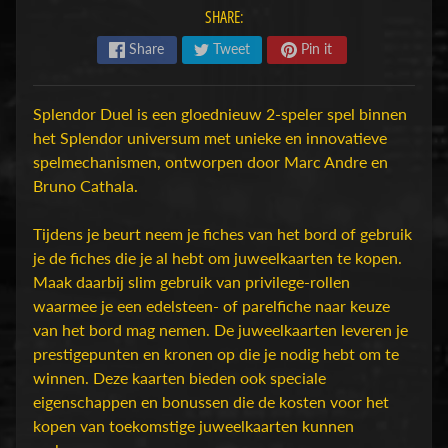
SHARE:
H
o
Share
Tweet
Pin it
b
b
Splendor Duel is een gloednieuw 2-speler spel binnen
y
het Splendor universum met unieke en innovatieve
-
spelmechanismen, ontworpen door Marc Andre en
e
Bruno Cathala.
n
M
Expand child menu
Tijdens je beurt neem je fiches van het bord of gebruik
o
je de fiches die je al hebt om juweelkaarten te kopen.
d
Maak daarbij slim gebruik van privilege-rollen
e
waarmee je een edelsteen- of parelfiche naar keuze
l
van het bord mag nemen. De juweelkaarten leveren je
b
prestigepunten en kronen op die je nodig hebt om te
o
winnen. Deze kaarten bieden ook speciale
u
eigenschappen en bonussen die de kosten voor het
w
kopen van toekomstige juweelkaarten kunnen