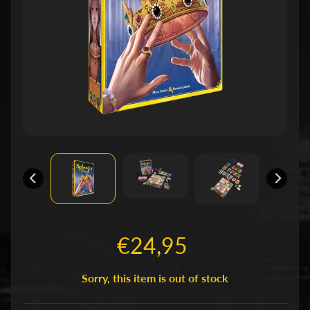
n
T
C
Expand child menu
G
(
B
o
r
d
)
s
Expand child menu
p
e
€24,95
l
l
e
Sorry, this item is out of stock
n