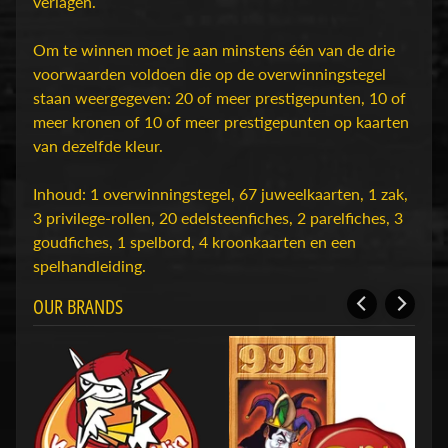
D
verlagen.
u
n
Om te winnen moet je aan minstens één van de drie
g
voorwaarden voldoen die op de overwinningstegel
e
staan weergegeven: 20 of meer prestigepunten, 10 of
o
meer kronen of 10 of meer prestigepunten op kaarten
n
van dezelfde kleur.
s
Expand child menu
&
Inhoud: 1 overwinningstegel, 67 juweelkaarten, 1 zak,
D
3 privilege-rollen, 20 edelsteenfiches, 2 parelfiches, 3
r
goudfiches, 1 spelbord, 4 kroonkaarten en een
a
spelhandleiding.
g
OUR BRANDS
o
n
s
O
v