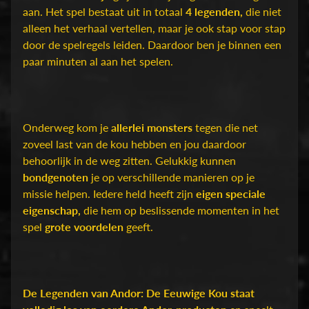
D
aan. Het spel bestaat uit in totaal
4 legenden,
die niet
u
alleen het verhaal vertellen, maar je ook stap voor stap
n
door de spelregels leiden. Daardoor ben je binnen een
g
paar minuten al aan het spelen.
e
o
n
s
Onderweg kom je
allerlei monsters
tegen die net
Expand child menu
&
zoveel last van de kou hebben en jou daardoor
D
behoorlijk in de weg zitten. Gelukkig kunnen
r
bondgenoten
je op verschillende manieren op je
a
missie helpen. Iedere held heeft zijn
eigen speciale
g
eigenschap,
die hem op beslissende momenten in het
o
spel
grote voordelen
geeft.
n
s
O
De Legenden van Andor: De Eeuwige Kou staat
v