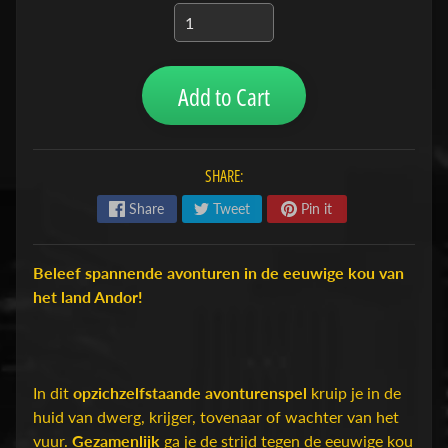
H
o
b
Add to Cart
b
y
-
e
SHARE:
n
Share
Tweet
Pin it
M
Expand child menu
o
d
Beleef spannende avonturen in de eeuwige kou van
e
het land Andor!
l
b
o
u
In dit
opzichzelfstaande avonturenspel
kruip je in de
w
huid van dwerg, krijger, tovenaar of wachter van het
vuur.
Gezamenlijk
ga je de strijd tegen de eeuwige kou