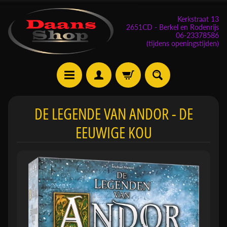
Kerkstraat 13
2651CD - Berkel en Rodenrijs
06-23378586
(tijdens openingstijden)
E
DE LEGENDE VAN ANDOR - DE
v
EEUWIGE KOU
e
n
e
m
Expand child menu
e
n
t
e