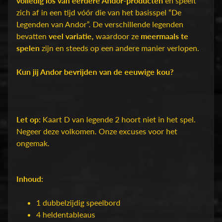
volledig los van eerdere Andor-producten
en speelt
e
zich af in een tijd vóór die van het basisspel “De
r
Expand child menu
Legenden van Andor”. De verschillende legenden
i
bevatten
veel variatie,
waardoor ze
meermaals te
g
spelen
zijn en steeds op een andere manier verlopen.
e
n
Kun jij Andor bevrijden van de eeuwige kou?
O
v
e
r
Let op:
Kaart D van legende 2 hoort niet in het spel.
O
Negeer deze volkomen. Onze excuses voor het
n
ongemak.
s
S
Inhoud:
h
o
1 dubbelzijdig speelbord
p
4 heldentableaus