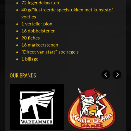
b
72 legendekaarten
Expand child menu
y
40 geïllustreerde speelstukken met kunststof
t
voetjes
a
1 verteller pion
g
16 dobbelstenen
90 fiches
16 markeerstenen
STAY
“Direct van start”-spelregels
IN
1 bijlage
TOUCH
OUR BRANDS
NEWSLETTER
Sign
up