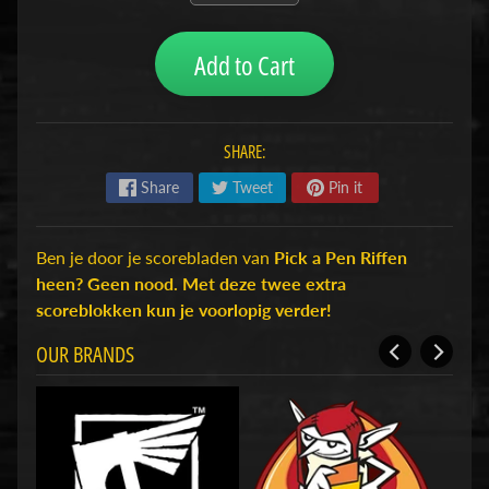
H
o
Add to Cart
b
b
y
SHARE:
-
e
Share
Tweet
Pin it
n
M
Expand child menu
o
Ben je door je scorebladen van
Pick a Pen Riffen
d
heen? Geen nood. Met deze twee extra
e
scoreblokken kun je voorlopig verder!
l
OUR BRANDS
b
o
u
w