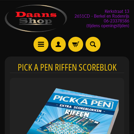
Kerkstraat 13
2651CD - Berkel en Rodenrijs
06-23378586
(tijdens openingstijden)
E
PICK A PEN RIFFEN SCOREBLOK
v
e
n
e
m
Expand child menu
e
n
t
e