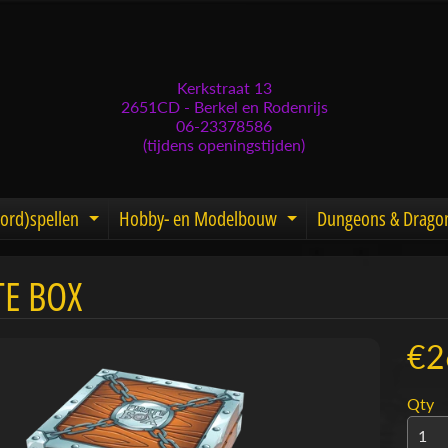
Kerkstraat 13
2651CD - Berkel en Rodenrijs
06-23378586
(tijdens openingstijden)
ord)spellen
Hobby- en Modelbouw
Dungeons & Drago
d menu
nd child menu
Expand child menu
Expand child men
TE BOX
menu
menu
€2
menu
Qty
menu