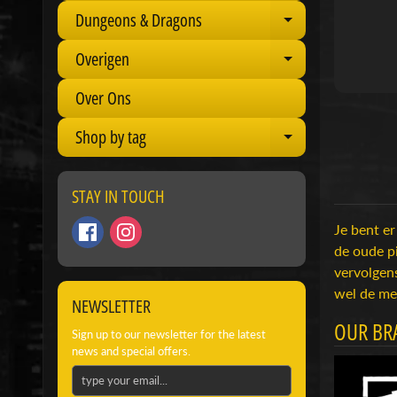
Dungeons & Dragons
Expand child 
Overigen
Expand child 
Over Ons
Shop by tag
Expand child 
STAY IN TOUCH
Je bent er
de oude pi
vervolgen
wel de mee
NEWSLETTER
OUR BR
Sign up to our newsletter for the latest
news and special offers.