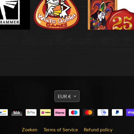
TRANSLATION
EUR €
MISSING:
EN.GENERAL.CURRENCY
Zoeken
Terms of Service
Refund policy