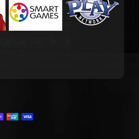
.DROPDOWN_LABEL