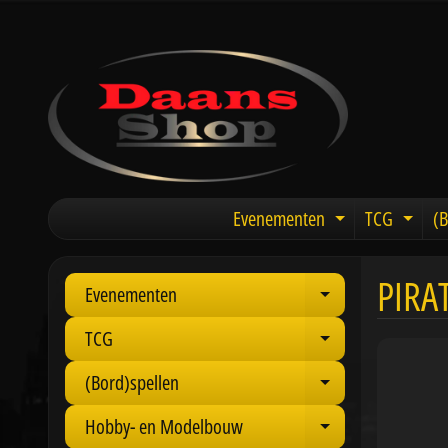
Evenementen
TCG
(B
Expand chil
Expa
PIRA
Evenementen
Expand child 
TCG
Expand child 
(Bord)spellen
Expand child 
Hobby- en Modelbouw
Expand child 