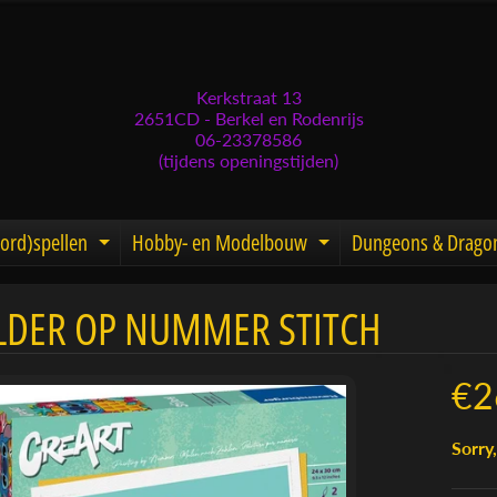
Kerkstraat 13
2651CD - Berkel en Rodenrijs
06-23378586
(tijdens openingstijden)
ord)spellen
Hobby- en Modelbouw
Dungeons & Drago
d menu
nd child menu
Expand child menu
Expand child men
LDER OP NUMMER STITCH
menu
menu
€2
menu
Sorry,
menu