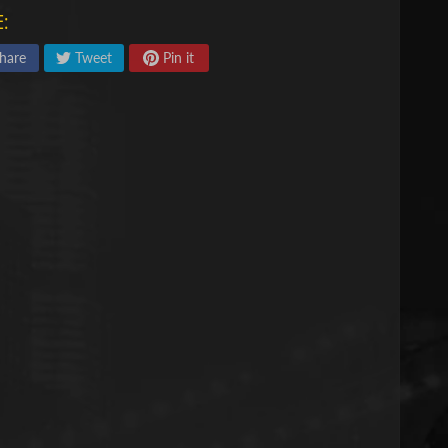
:
hare
Tweet
Pin it