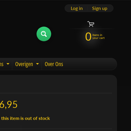
Log in
|
Sign up
0
items in
your cart
ns
Overigen
Over Ons
u
Expand child menu
Expand child menu
6,95
 this item is out of stock