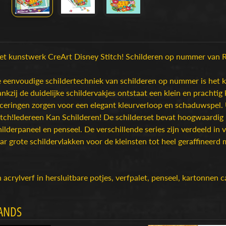
het kunstwerk CreArt Disney Stitch! Schilderen op nummer van R
 eenvoudige schildertechniek van schilderen op nummer is het ki
kzij de duidelijke schildervakjes ontstaat een klein en prachtig
ceringen zorgen voor een elegant kleurverloop en schaduwspel. 
tch!Iedereen Kan Schilderen! De schilderset bevat hoogwaardig m
hilderpaneel en penseel. De verschillende series zijn verdeeld in
r grote schildervlakken voor de kleinsten tot heel geraffineerd m
 acrylverf in hersluitbare potjes, verfpalet, penseel, kartonnen 
ANDS