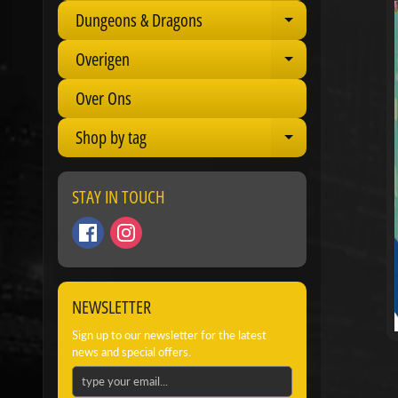
Dungeons & Dragons
Expand child 
Overigen
Expand child 
Over Ons
Shop by tag
Expand child 
STAY IN TOUCH
NEWSLETTER
Sign up to our newsletter for the latest
news and special offers.