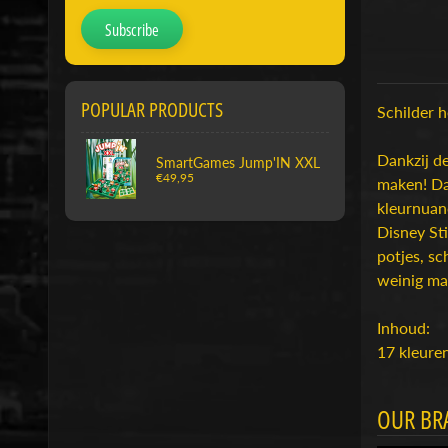
Subscribe
POPULAR PRODUCTS
Schilder 
Dankzij de
SmartGames Jump'IN XXL
€49,95
maken! Dan
kleurnuan
Disney Sti
potjes, sc
weinig maa
Inhoud:
17 kleuren
OUR BR