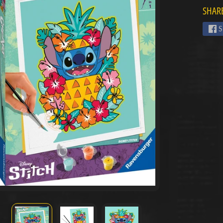
SHARE
menu
S
menu
menu