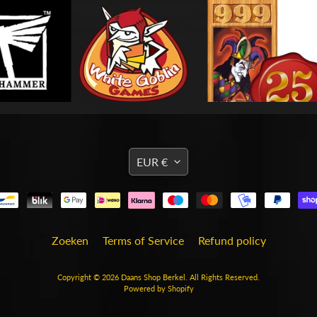
TRANSLATION
EUR €
MISSING:
EN.GENERAL.CURRENCY
Zoeken
Terms of Service
Refund policy
Copyright © 2026
Daans Shop Berkel
. All Rights Reserved.
Powered by Shopify