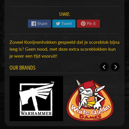
H
o
SHARE:
b
Share
Tweet
Pin it
b
y
-
Zoveel Konijnenhokken gespeeld dat je scoreblok bijna
e
leeg is? Geen nood, met deze extra scoreblokken kun
n
je weer een tijd vooruit!
M
Expand child menu
OUR BRANDS
o
d
e
l
b
o
u
w