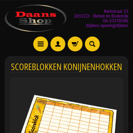
Kerkstraat 13
2651CD - Berkel en Rodenrijs
06-23378586
(tijdens openingstijden)
E
SCOREBLOKKEN KONIJNENHOKKEN
v
e
n
e
m
Expand child menu
e
n
t
e