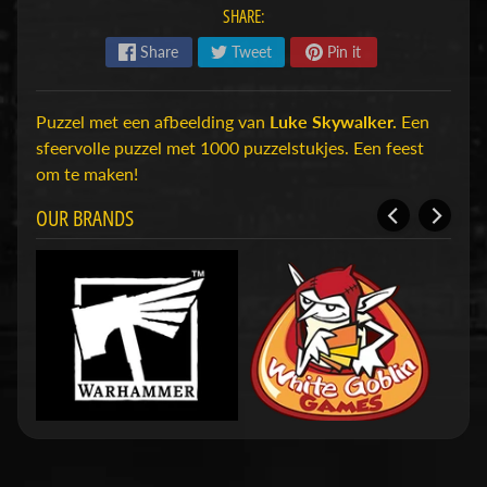
SHARE:
H
o
Share
Tweet
Pin it
b
b
Puzzel met een afbeelding van
Luke Skywalker.
Een
y
sfeervolle puzzel met 1000 puzzelstukjes. Een feest
-
om te maken!
e
n
OUR BRANDS
M
Expand child menu
o
d
e
l
b
o
u
w