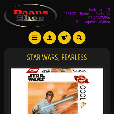
Kerkstraat 13
2651CD - Berkel en Rodenrijs
06-23378586
(tijdens openingstijden)
E
STAR WARS, FEARLESS
v
e
n
e
m
Expand child menu
e
n
t
e