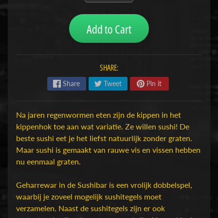
H
o
Add to Cart
b
b
y
SHARE:
-
e
Share
Tweet
Pin it
n
M
Expand child menu
o
Na jaren regenwormen eten zijn de kippen in het
d
kippenhok toe aan wat variatie. Ze willen sushi! De
e
beste sushi eet je het liefst natuurlijk zonder graten.
l
Maar sushi is gemaakt van rauwe vis en vissen hebben
b
nu eenmaal graten.
o
u
Geharrewar in de Sushibar is een vrolijk dobbelspel,
w
waarbij je zoveel mogelijk sushitegels moet
verzamelen. Naast de sushitegels zijn er ook