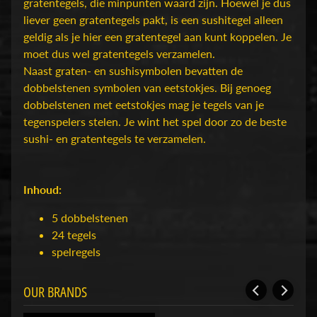
D
gratentegels, die minpunten waard zijn. Hoewel je dus
u
liever geen gratentegels pakt, is een sushitegel alleen
n
geldig als je hier een gratentegel aan kunt koppelen. Je
g
moet dus wel gratentegels verzamelen.
e
Naast graten- en sushisymbolen bevatten de
o
dobbelstenen symbolen van eetstokjes. Bij genoeg
n
dobbelstenen met eetstokjes mag je tegels van je
s
tegenspelers stelen. Je wint het spel door zo de beste
Expand child menu
&
sushi- en gratentegels te verzamelen.
D
r
a
Inhoud:
g
5 dobbelstenen
o
24 tegels
n
spelregels
s
O
OUR BRANDS
v