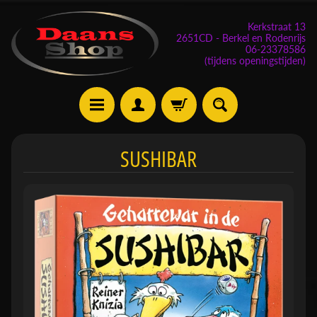
Kerkstraat 13
2651CD - Berkel en Rodenrijs
06-23378586
(tijdens openingstijden)
E
SUSHIBAR
v
e
n
e
m
Expand child menu
e
n
t
e