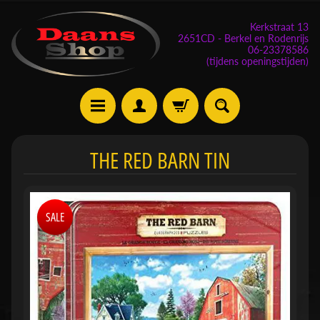
Kerkstraat 13
2651CD - Berkel en Rodenrijs
06-23378586
(tijdens openingstijden)
E
THE RED BARN TIN
v
e
n
SALE
e
m
Expand child menu
e
n
t
e