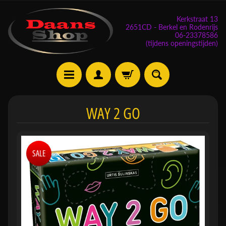
Kerkstraat 13
2651CD - Berkel en Rodenrijs
06-23378586
(tijdens openingstijden)
E
WAY 2 GO
v
e
n
SALE
e
m
Expand child menu
e
n
t
e