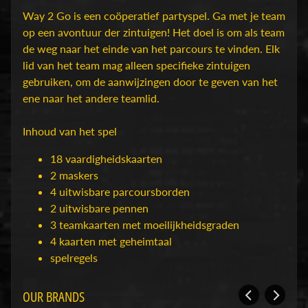
H
Way 2 Go is een coöperatief partyspel. Ga met je team
o
op een avontuur der zintuigen! Het doel is om als team
b
de weg naar het einde van het parcours te vinden. Elk
b
lid van het team mag alleen specifieke zintuigen
y
gebruiken, om de aanwijzingen door te geven van het
-
ene naar het andere teamlid.
e
n
Inhoud van het spel
M
Expand child menu
18 vaardigheidskaarten
o
2 maskers
d
4 uitwisbare parcoursborden
e
2 uitwisbare pennen
l
3 teamkaarten met moeilijkheidsgraden
b
4 kaarten met geheimtaal
o
spelregels
u
w
OUR BRANDS