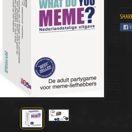
menu
SHARE
menu
S
menu