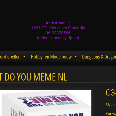
Kerkstraat 13
2651CD - Berkel en Rodenrijs
06-23378586
(tijdens openingstijden)
ord)spellen
Hobby- en Modelbouw
Dungeons & Drago
d menu
nd child menu
Expand child menu
Expand child men
 DO YOU MEME NL
menu
menu
€3
menu
SKU: 
menu
Sorry,