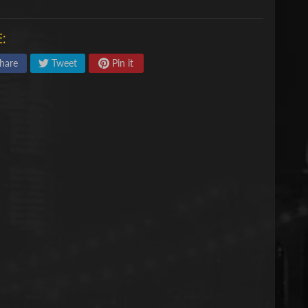
:
hare
Tweet
Pin it