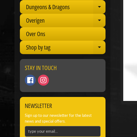
Dungeons & Dragons
Expand child 
Overigen
Expand child 
Over Ons
Shop by tag
Expand child 
STAY IN TOUCH
NEWSLETTER
Sign up to our newsletter for the latest
news and special offers.