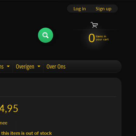
Log in
|
Sign up
0
items in
your cart
ns
Overigen
Over Ons
u
Expand child menu
Expand child menu
4,95
nee
 this item is out of stock