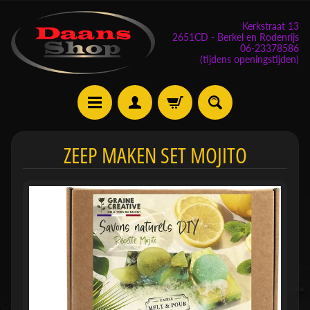
Kerkstraat 13
2651CD - Berkel en Rodenrijs
06-23378586
(tijdens openingstijden)
E
ZEEP MAKEN SET MOJITO
v
e
n
e
m
Expand child menu
e
n
t
e