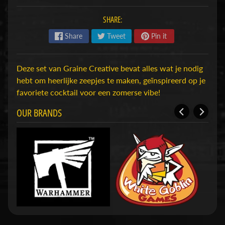
H
SHARE:
o
b
Share
Tweet
Pin it
b
y
Deze set van Graine Creative bevat alles wat je nodig
-
hebt om heerlijke zeepjes te maken, geïnspireerd op je
e
favoriete cocktail voor een zomerse vibe!
n
M
Expand child menu
OUR BRANDS
o
d
e
l
b
o
u
w